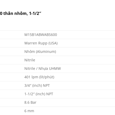
0 thân nhôm, 1-1/2″
M15B1ABWABS600
Warren Rupp (USA)
Nhôm (Aluminum)
Nitrile
Nitrile / Nhựa UHMW
401 lpm (lít/phút)
3/4″ (inch) NPT
1-1/2″ (inch) NPT
8.6 Bar
6 mm