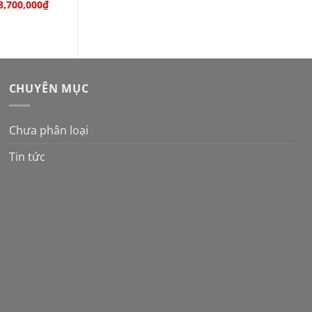
Giá
Giá
8,700,000
₫
gốc
hiện
là:
tại
11,000,000₫.
là:
8,700,000₫.
CHUYÊN MỤC
Chưa phân loại
Tin tức