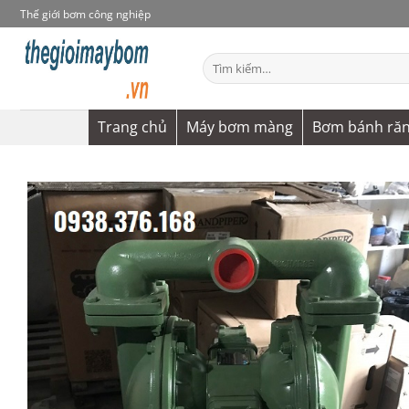
Bỏ
Thế giới bơm công nghiệp
qua
nội
Tìm
dung
kiếm:
Trang chủ
Máy bơm màng
Bơm bánh ră