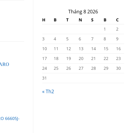
Tháng 8 2026
H
B
T
N
S
B
C
1
2
3
4
5
6
7
8
9
10
11
12
13
14
15
16
17
18
19
20
21
22
23
24
25
26
27
28
29
30
31
« Th2
O 66605J-
Bơm màng GODO QBW3-
Bơm màng khí nén Ar
25PTFP
PD15P-YPS-PTT thân
Nhựa PP màng Teflon