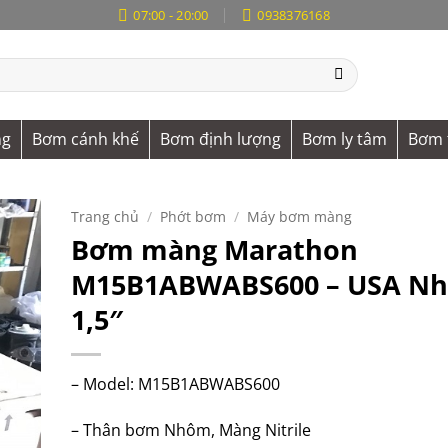
07:00 - 20:00
0938376168
ng
Bơm cánh khế
Bơm định lượng
Bơm ly tâm
Bơm 
Trang chủ
/
Phớt bơm
/
Máy bơm màng
Bơm màng Marathon
M15B1ABWABS600 – USA N
1,5″
– Model: M15B1ABWABS600
– Thân bơm Nhôm, Màng Nitrile