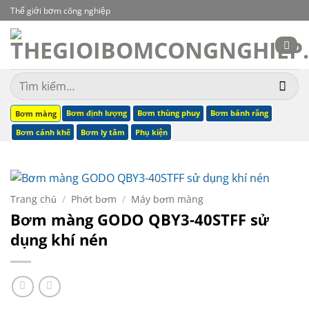
Bỏ
Thế giới bơm công nghiệp
qua
nội
dung
Tìm
kiếm:
Bơm định lượng
Bơm thùng phuy
Bơm bánh răng
Bơm màng
Bơm cánh khế
Bơm ly tâm
Phụ kiện
Trang chủ
/
Phớt bơm
/
Máy bơm màng
Bơm màng GODO QBY3-40STFF sử
dụng khí nén