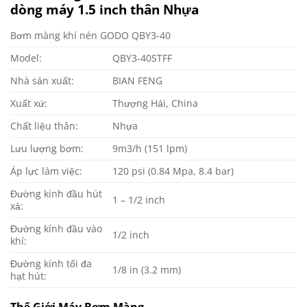
dòng máy 1.5 inch thân Nhựa
Bơm màng khí nén GODO QBY3-40
Model:
QBY3-40STFF
Nhà sản xuất:
BIAN FENG
Xuất xứ:
Thượng Hải, China
Chất liệu thân:
Nhựa
Lưu lượng bơm:
9m3/h (151 lpm)
Áp lực làm việc:
120 psi (0.84 Mpa, 8.4 bar)
Đường kính đầu hút
1 – 1/2 inch
xả:
Đường kính đầu vào
1/2 inch
khí:
Đường kính tối đa
1/8 in (3.2 mm)
hạt hút:
Thế Giới Máy Bơm Màng