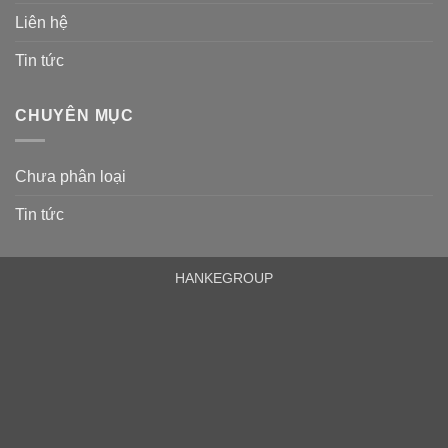
Liên hệ
Tin tức
CHUYÊN MỤC
Chưa phân loại
Tin tức
HANKEGROUP