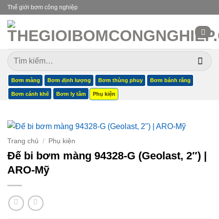
Bỏ
Thế giới bơm công nghiệp
qua
nội
dung
Tìm
kiếm:
Bơm màng
Bơm định lượng
Bơm thùng phuy
Bơm bánh răng
Bơm cánh khế
Bơm ly tâm
Phụ kiện
Trang chủ
/
Phụ kiện
Đế bi bơm màng 94328-G (Geolast, 2″) |
ARO-Mỹ