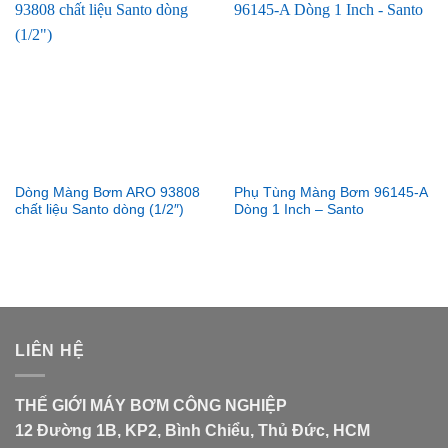
Dòng Màng Bơm ARO 93808
Phụ Tùng Màng Bơm 96145-A
chất liệu Santo dòng (1/2″)
Dòng 1 Inch – Santo
LIÊN HỆ
THẾ GIỚI MÁY BƠM CÔNG NGHIỆP
12 Đường 1B, KP2, Bình Chiểu, Thủ Đức, HCM