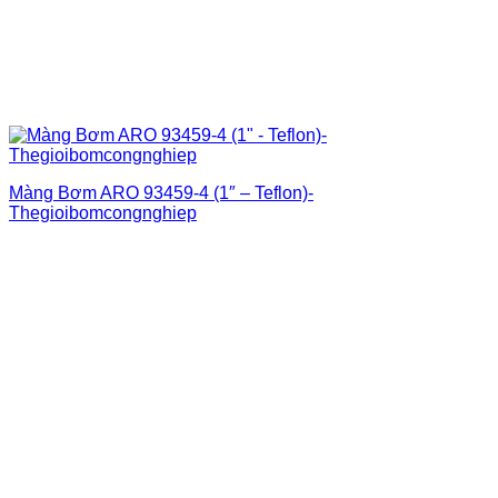
Màng Bơm ARO 93459-4 (1″ – Teflon)-
Thegioibomcongnghiep