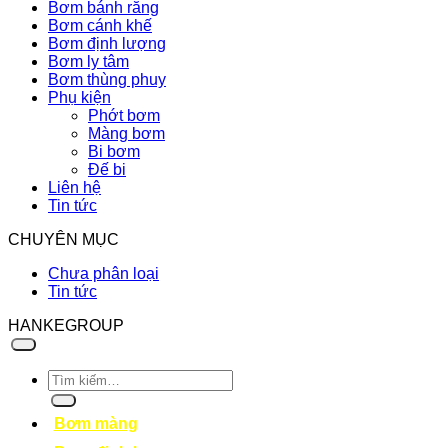
Bơm bánh răng
Bơm cánh khế
Bơm định lượng
Bơm ly tâm
Bơm thùng phuy
Phụ kiện
Phớt bơm
Màng bơm
Bi bơm
Đế bi
Liên hệ
Tin tức
CHUYÊN MỤC
Chưa phân loại
Tin tức
HANKEGROUP
Tìm
kiếm:
Bơm màng