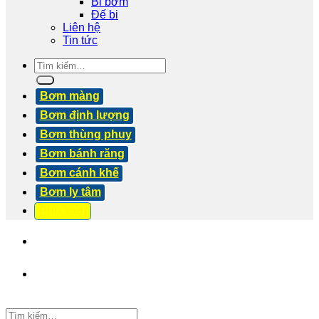
Bi bơm
Đế bi
Liên hệ
Tin tức
Tìm
kiếm:
Bơm màng
Bơm định lượng
Bơm thùng phuy
Bơm bánh răng
Bơm cánh khế
Bơm ly tâm
Phụ kiện