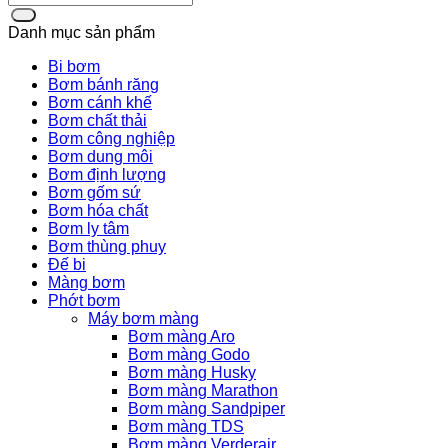
Danh mục sản phẩm
Bi bơm
Bơm bánh răng
Bơm cánh khế
Bơm chất thải
Bơm công nghiệp
Bơm dung môi
Bơm định lượng
Bơm gốm sứ
Bơm hóa chất
Bơm ly tâm
Bơm thùng phuy
Đế bi
Màng bơm
Phớt bơm
Máy bơm màng
Bơm màng Aro
Bơm màng Godo
Bơm màng Husky
Bơm màng Marathon
Bơm màng Sandpiper
Bơm màng TDS
Bơm màng Verderair