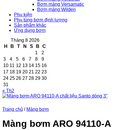
Bơm màng Versamatic
Bơm màng Wilden
Phụ kiện
Phụ tùng bơm định lượng
Sản phẩm khác
Ứng dụng bơm
Tháng 8 2026
H
B
T
N
S
B
C
1
2
3
4
5
6
7
8
9
10
11
12
13
14
15
16
17
18
19
20
21
22
23
24
25
26
27
28
29
30
31
« Th2
Trang chủ
/
Màng bơm
Màng bơm ARO 94110-A