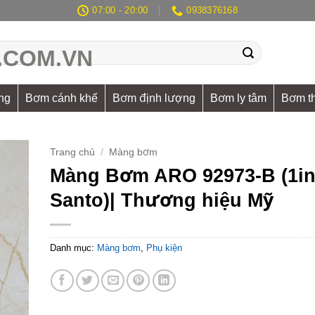
07:00 - 20:00
0938376168
ng
Bơm cánh khế
Bơm định lượng
Bơm ly tâm
Bơm t
Trang chủ
/
Màng bơm
Màng Bơm ARO 92973-B (1in
Santo)| Thương hiệu Mỹ
Danh mục:
Màng bơm
,
Phụ kiện