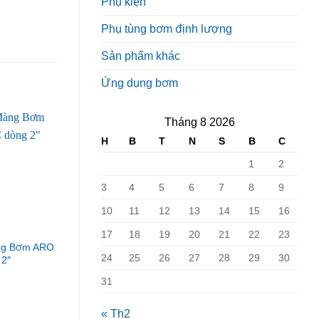
Phụ kiện
Phụ tùng bơm định lượng
Sản phẩm khác
Ứng dụng bơm
Tháng 8 2026
H
B
T
N
S
B
C
1
2
3
4
5
6
7
8
9
10
11
12
13
14
15
16
17
18
19
20
21
22
23
ng Bơm ARO
Bơm Màng ARO 96476-2 (
Phụ tùng màng bơm A
24
25
26
27
28
29
30
 2″
Nitrile-Buna- NBR)
93111 (1/2″ – Teflon –
66605X-X)
31
« Th2