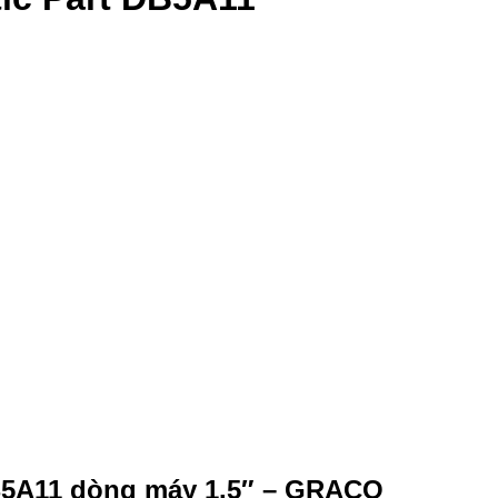
B5A11 dòng máy 1.5″ – GRACO