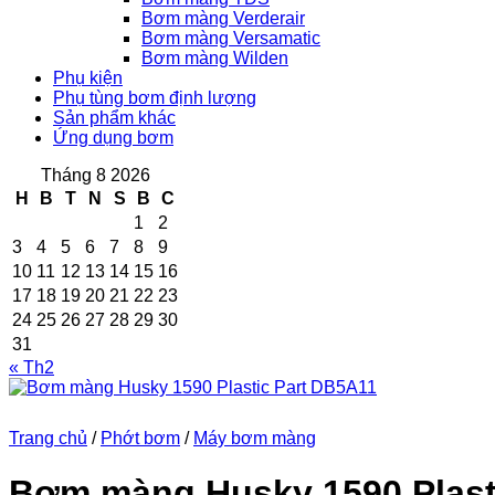
Bơm màng Verderair
Bơm màng Versamatic
Bơm màng Wilden
Phụ kiện
Phụ tùng bơm định lượng
Sản phẩm khác
Ứng dụng bơm
Tháng 8 2026
H
B
T
N
S
B
C
1
2
3
4
5
6
7
8
9
10
11
12
13
14
15
16
17
18
19
20
21
22
23
24
25
26
27
28
29
30
31
« Th2
Trang chủ
/
Phớt bơm
/
Máy bơm màng
Bơm màng Husky 1590 Plast