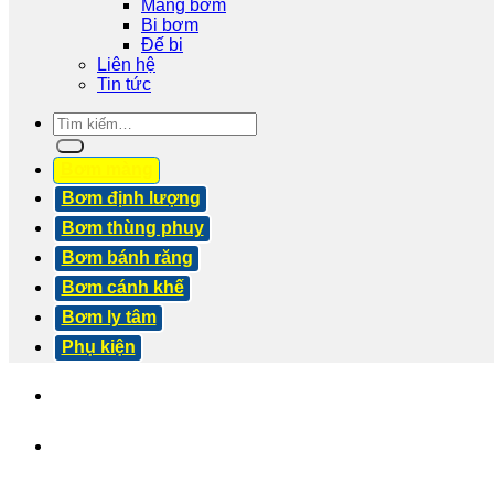
Màng bơm
Bi bơm
Đế bi
Liên hệ
Tin tức
Tìm
kiếm:
Bơm màng
Bơm định lượng
Bơm thùng phuy
Bơm bánh răng
Bơm cánh khế
Bơm ly tâm
Phụ kiện