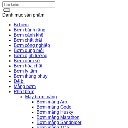
Danh mục sản phẩm
Bi bơm
Bơm bánh răng
Bơm cánh khế
Bơm chất thải
Bơm công nghiệp
Bơm dung môi
Bơm định lượng
Bơm gốm sứ
Bơm hóa chất
Bơm ly tâm
Bơm thùng phuy
Đế bi
Màng bơm
Phớt bơm
Máy bơm màng
Bơm màng Aro
Bơm màng Godo
Bơm màng Husky
Bơm màng Marathon
Bơm màng Sandpiper
Bơm màng TDS