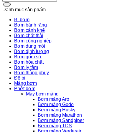
Danh mục sản phẩm
Bi bơm
Bơm bánh răng
Bơm cánh khế
Bơm chất thải
Bơm công nghiệp
Bơm dung môi
Bơm định lượng
Bơm gốm sứ
Bơm hóa chất
Bơm ly tâm
Bơm thùng phuy
Đế bi
Màng bơm
Phớt bơm
Máy bơm màng
Bơm màng Aro
Bơm màng Godo
Bơm màng Husky
Bơm màng Marathon
Bơm màng Sandpiper
Bơm màng TDS
Bơm màng Verderair