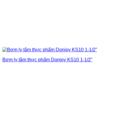
Bơm ly tâm thực phẩm Donjoy KS10 1-1/2”