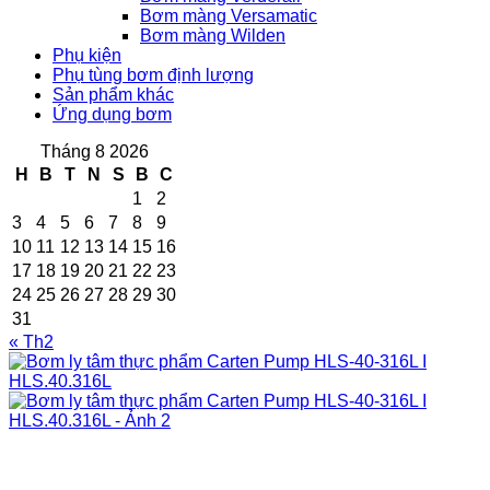
Bơm màng Versamatic
Bơm màng Wilden
Phụ kiện
Phụ tùng bơm định lượng
Sản phẩm khác
Ứng dụng bơm
Tháng 8 2026
H
B
T
N
S
B
C
1
2
3
4
5
6
7
8
9
10
11
12
13
14
15
16
17
18
19
20
21
22
23
24
25
26
27
28
29
30
31
« Th2