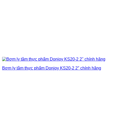
Bơm ly tâm thực phẩm Donjoy KS20-2 2″ chính hãng