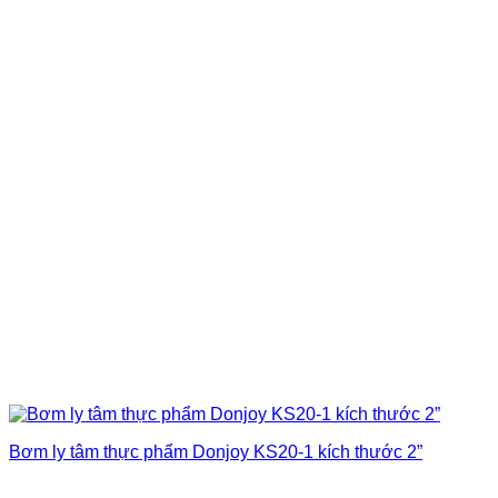
Bơm ly tâm thực phẩm Donjoy KS20-1 kích thước 2”