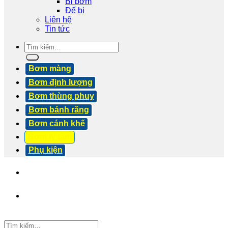
Bi bơm
Đế bi
Liên hệ
Tin tức
Tìm
kiếm:
Bơm màng
Bơm định lượng
Bơm thùng phuy
Bơm bánh răng
Bơm cánh khế
Bơm ly tâm
Phụ kiện