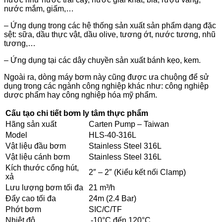
nước mắm, giấm,…
– Ứng dụng trong các hệ thống sản xuất sản phẩm dạng đặc
sệt: sữa, dầu thực vật, dầu olive, tương ớt, nước tương, nhũ
tương,…
– Ứng dụng tại các dây chuyền sản xuất bánh kẹo, kem.
Ngoài ra, dòng máy bơm này cũng được ưa chuộng để sử
dụng trong các ngành công nghiệp khác như: công nghiệp
dược phẩm hay công nghiệp hóa mỹ phẩm.
Cấu tạo chi tiết bơm ly tâm thực phẩm
Hãng sản xuất
Carten Pump – Taiwan
Model
HLS-40-316L
Vật liệu đầu bơm
Stainless Steel 316L
Vật liệu cánh bơm
Stainless Steel 316L
Kích thước cổng hút,
2″ – 2″ (Kiểu kết nối Clamp)
xả
Lưu lượng bơm tối đa
21 m³/h
Đẩy cao tối đa
24m (2.4 Bar)
Phớt bơm
SIC/C/TF
Nhiệt độ
.-10°C đến 120°C