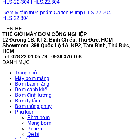
Bơm ly tâm thực phẩm Carten Pump HLS-22-304 I
HLS.22.304
LIÊN HỆ
THẾ GIỚI MÁY BƠM CÔNG NGHIỆP
12 Đường 1B, KP2, Bình Chiểu, Thủ Đức, HCM
Showroom: 398 Quốc Lộ 1A, KP2, Tam Bình, Thủ Đức,
HCM
Tel:
028 22 01 05 79 - 0938 376 168
DANH MỤC
Trang chủ
Máy bơm màng
Bơm bánh răng
Bơm cánh khế
Bơm định lượng
Bơm ly tâm
Bơm thùng phuy
Phụ kiện
Phớt bơm
Màng bơm
Bi bơm
Đế bi