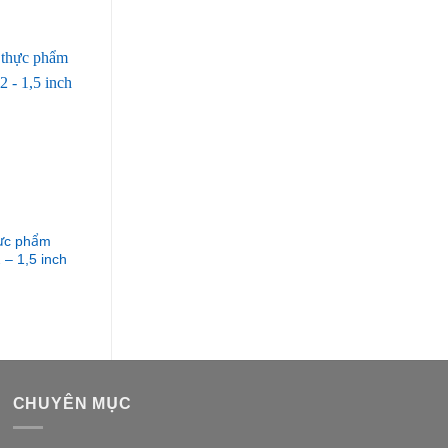
hực phẩm
Bơm ly tâm thực phẩm
Bơm ly tâm thực phẩm
 – 1,5 inch
Donjoy KS20-2 2″ chính
Carten Pump HLS-15-30
hãng
HLS.15.304
CHUYÊN MỤC