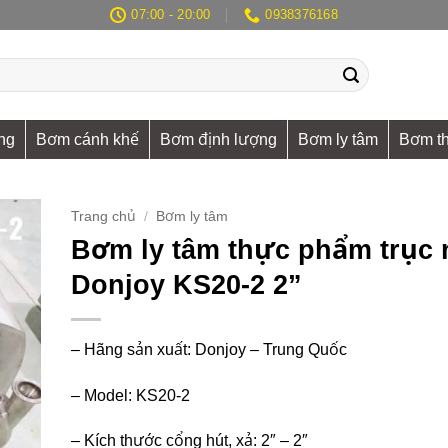
07:00 - 20:00
0938376168
ng
Bơm cánh khế
Bơm định lượng
Bơm ly tâm
Bơm t
Trang chủ
/
Bơm ly tâm
Bơm ly tâm thực phẩm trục
Donjoy KS20-2 2”
– Hãng sản xuất: Donjoy – Trung Quốc
– Model: KS20-2
– Kích thước cổng hút, xả: 2″ – 2″