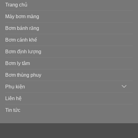
Trang chủ
Máy bơm màng
Bơm bánh răng
Bơm cánh khế
Bơm định lượng
Bơm ly tâm
Bơm thùng phuy
Phụ kiện
Liên hệ
Tin tức