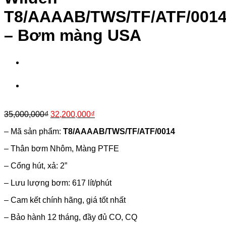
T8/AAAAB/TWS/TF/ATF/001
– Bơm màng USA
Giá
Giá
35,000,000
₫
32,200,000
₫
gốc
hiện
– Mã sản phẩm:
T8/AAAAB/TWS/TF/ATF/0014
là:
tại
35,000,000₫.
là:
– Thân bơm Nhôm, Màng PTFE
32,200,000₫.
– Cổng hút, xả: 2”
– Lưu lượng bơm: 617 lít/phút
– Cam kết chính hãng, giá tốt nhất
– Bảo hành 12 tháng, đầy đủ CO, CQ