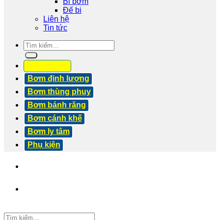
Bi bơm
Đế bi
Liên hệ
Tin tức
Tìm
kiếm:
Bơm màng
Bơm định lượng
Bơm thùng phuy
Bơm bánh răng
Bơm cánh khế
Bơm ly tâm
Phụ kiện