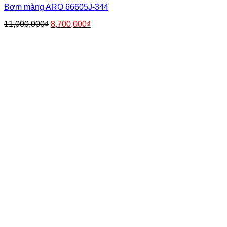
Bơm màng ARO 66605J-344
Giá
Giá
11,000,000
₫
8,700,000
₫
gốc
hiện
là:
tại
11,000,000₫.
là:
8,700,000₫.