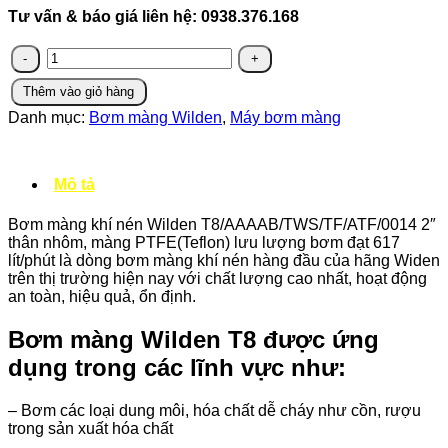
Tư vấn & báo giá liên hệ: 0938.376.168
Wilden
T8/AAAAB/TWS/TF/ATF/0014
-
Thêm vào giỏ hàng
Bơm
Danh mục:
Bơm màng Wilden
,
Máy bơm màng
màng
USA
số
lượng
Mô tả
Bơm màng khí nén Wilden T8/AAAAB/TWS/TF/ATF/0014 2″
thân nhôm, màng PTFE(Teflon) lưu lượng bơm đạt 617
lít/phút là dòng bơm màng khí nén hàng đầu của hãng Widen
trên thị trường hiện nay với chất lượng cao nhất, hoạt động
an toàn, hiệu quả, ổn định.
Bơm màng Wilden T8 được ứng
dụng trong các lĩnh vực như:
– Bơm các loại dung môi, hóa chất dễ cháy như cồn, rượu
trong sản xuất hóa chất