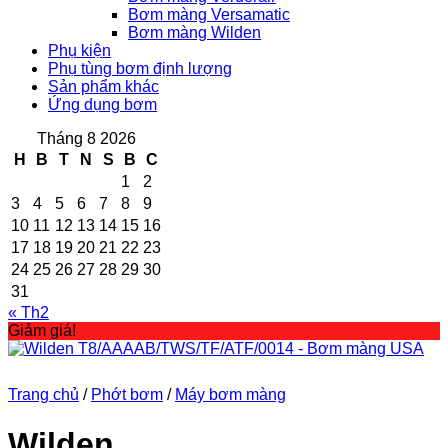
Bơm màng Versamatic
Bơm màng Wilden
Phụ kiện
Phụ tùng bơm định lượng
Sản phẩm khác
Ứng dụng bơm
Tháng 8 2026
H
B
T
N
S
B
C
1
2
3
4
5
6
7
8
9
10
11
12
13
14
15
16
17
18
19
20
21
22
23
24
25
26
27
28
29
30
31
« Th2
Giảm giá!
Trang chủ
/
Phớt bơm
/
Máy bơm màng
Wilden