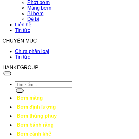
Phớt bơm
Màng bơm
Bi bơm
Đế bi
Liên hệ
Tin tức
CHUYÊN MỤC
Chưa phân loại
Tin tức
HANKEGROUP
Tìm
kiếm:
Bơm màng
Bơm định lượng
Bơm thùng phuy
Bơm bánh răng
Bơm cánh khế