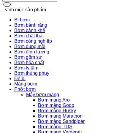
Danh mục sản phẩm
Bi bơm
Bơm bánh răng
Bơm cánh khế
Bơm chất thải
Bơm công nghiệp
Bơm dung môi
Bơm định lượng
Bơm gốm sứ
Bơm hóa chất
Bơm ly tâm
Bơm thùng phuy
Đế bi
Màng bơm
Phớt bơm
Máy bơm màng
Bơm màng Aro
Bơm màng Godo
Bơm màng Husky
Bơm màng Marathon
Bơm màng Sandpiper
Bơm màng TDS
Bơm màng Verderair