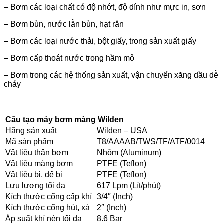
– Bơm các loại chất có độ nhớt, độ dính như mực in, sơn
– Bơm bùn, nước lẫn bùn, hạt rắn
– Bơm các loại nước thải, bột giấy, trong sản xuất giấy
– Bơm cấp thoát nước trong hầm mỏ
– Bơm trong các hệ thống sản xuất, vận chuyển xăng dầu dễ
cháy
Cấu tạo máy bơm màng Wilden
Hãng sản xuất
Wilden – USA
Mã sản phẩm
T8/AAAAB/TWS/TF/ATF/0014
Vật liệu thân bơm
Nhôm (Aluminum)
Vật liệu màng bơm
PTFE (Teflon)
Vật liệu bi, đế bi
PTFE (Teflon)
Lưu lượng tối đa
617 Lpm (Lít/phút)
Kích thước cổng cấp khí
3/4″ (Inch)
Kích thước cổng hút, xả
2″ (Inch)
Áp suất khí nén tối đa
8.6 Bar