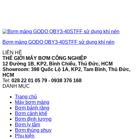
Bơm màng GODO QBY3-40STFF sử dụng khí nén
LIÊN HỆ
THẾ GIỚI MÁY BƠM CÔNG NGHIỆP
12 Đường 1B, KP2, Bình Chiểu, Thủ Đức, HCM
Showroom: 398 Quốc Lộ 1A, KP2, Tam Bình, Thủ Đức,
HCM
Tel:
028 22 01 05 79 - 0938 376 168
DANH MỤC
Trang chủ
Máy bơm màng
Bơm bánh răng
Bơm cánh khế
Bơm định lượng
Bơm ly tâm
Bơm thùng phuy
Phụ kiện