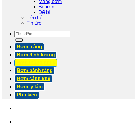
Màng bơm
Bi bơm
Đế bi
Liên hệ
Tin tức
Tìm
kiếm:
Bơm màng
Bơm định lượng
Bơm thùng phuy
Bơm bánh răng
Bơm cánh khế
Bơm ly tâm
Phụ kiện