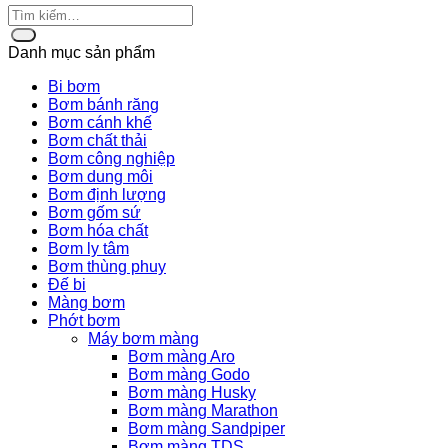
Danh mục sản phẩm
Bi bơm
Bơm bánh răng
Bơm cánh khế
Bơm chất thải
Bơm công nghiệp
Bơm dung môi
Bơm định lượng
Bơm gốm sứ
Bơm hóa chất
Bơm ly tâm
Bơm thùng phuy
Đế bi
Màng bơm
Phớt bơm
Máy bơm màng
Bơm màng Aro
Bơm màng Godo
Bơm màng Husky
Bơm màng Marathon
Bơm màng Sandpiper
Bơm màng TDS