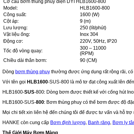
Cơ cấu bơm thùng phuy điện DYI HLB1600-800
Model:
HLB1600-800
Công suất:
1600 (W)
Cột áp:
9 (m)
Lưu lượng:
250 (lít/phút)
Vật liệu ống:
Inox 304
Động cơ:
220V, 50Hz, IP20
300 – 11000
Tốc độ vòng quay:
(RPM)
Chiều dài thân bơm:
90 (CM)
Dòng
bơm thùng phuy
thường được ứng dụng rất rộng rãi, có đ
Với tên gọi
HLB1600
-SUS-800 là mô tơ đạt công xuất lên đ
HLB1600-
SUS
-800: Dòng bơm được thiết kế với cổng hút In
HLB1600-SUS-
800
: Bơm thùng phuy có thể bơm được độ đặc 
Mọi chi tiết xin liên hệ đến chúng tôi để được tư vấn và hỗ trợ
HANKE còn cung cấp
Bơm định lượng
,
Banh răng
,
Bơm ly t
Thế Giới Máy Bơm Màng