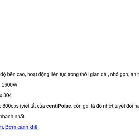
ộ bền cao, hoạt động liên tục trong thời gian dài, nhỏ gọn, an
ến 1600W
ox 304
800cps (viết tắt của
centiPoise
, còn gọi là độ nhớt tuyệt đối 
 nhanh nhất.
âm
,
Bơm cánh khế