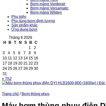
Bơm màng Verderair
Bơm màng Versamatic
Bơm màng Wilden
Phụ kiện
Phụ tùng bơm định lượng
Sản phẩm khác
Ứng dụng bơm
Tháng 8 2026
H
B
T
N
S
B
C
1
2
3
4
5
6
7
8
9
10
11
12
13
14
15
16
17
18
19
20
21
22
23
24
25
26
27
28
29
30
31
« Th2
Trang chủ
/
Bơm thùng phuy
Máy bơm thùng phuy điện DY