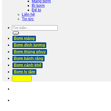
Màng bơm
Bi bơm
Đế bi
Liên hệ
Tin tức
Tìm
kiếm:
Bơm màng
Bơm định lượng
Bơm thùng phuy
Bơm bánh răng
Bơm cánh khế
Bơm ly tâm
Phụ kiện