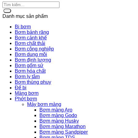
Danh mục sản phẩm
Bi bơm
Bơm bánh răng
Bơm cánh khế
Bơm chất thải
Bơm công nghiệp
Bơm dung môi
Bơm định lượng
Bơm gốm sứ
Bơm hóa chất
Bơm ly tâm
Bơm thùng phuy
Đế bi
Màng bơm
Phớt bơm
Máy bơm màng
Bơm màng Aro
Bơm màng Godo
Bơm màng Husky
Bơm màng Marathon
Bơm màng Sandpiper
Bơm màng TDS