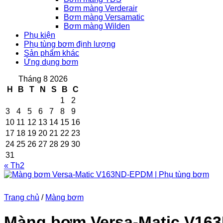
Bơm màng Verderair
Bơm màng Versamatic
Bơm màng Wilden
Phụ kiện
Phụ tùng bơm định lượng
Sản phẩm khác
Ứng dụng bơm
Tháng 8 2026
H
B
T
N
S
B
C
1
2
3
4
5
6
7
8
9
10
11
12
13
14
15
16
17
18
19
20
21
22
23
24
25
26
27
28
29
30
31
« Th2
Trang chủ
/
Màng bơm
Màng bơm Versa-Matic V16