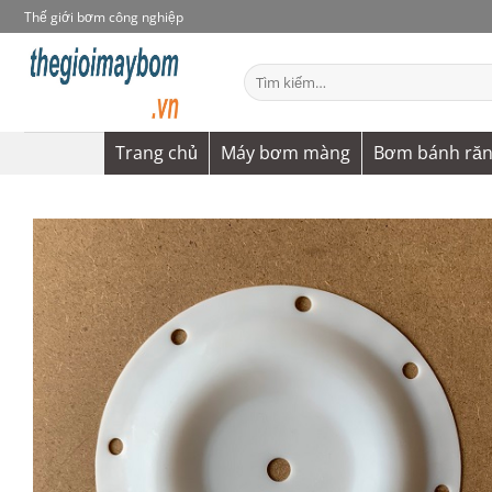
Bỏ
Thế giới bơm công nghiệp
qua
nội
Tìm
dung
kiếm:
Trang chủ
Máy bơm màng
Bơm bánh ră