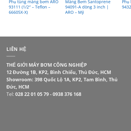
Phụ tùng màng bơm ARO
Màng Bơm Santoprene
Phụ
93111 (1/2″ – Teflon –
94091-A dòng 3 inch |
9432
66605X-X)
ARO – Mỹ
LIÊN HỆ
THẾ GIỚI MÁY BƠM CÔNG NGHIỆP
12 Đường 1B, KP2, Bình Chiểu, Thủ Đức, HCM
Showroom: 398 Quốc Lộ 1A, KP2, Tam Bình, Thủ
Đức, HCM
Tel:
028 22 01 05 79 - 0938 376 168