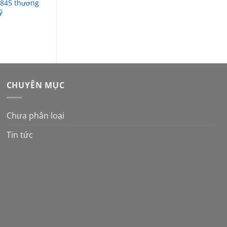
845 thương
Phụ Tùng Màng Bơm ARO
Màng Bơm ARO 96392
ỹ
93112 Thương Hiệu ARO-
2″-Teflon |
Mỹ
Thegiobomcongnghie
CHUYÊN MỤC
Chưa phân loại
Tin tức