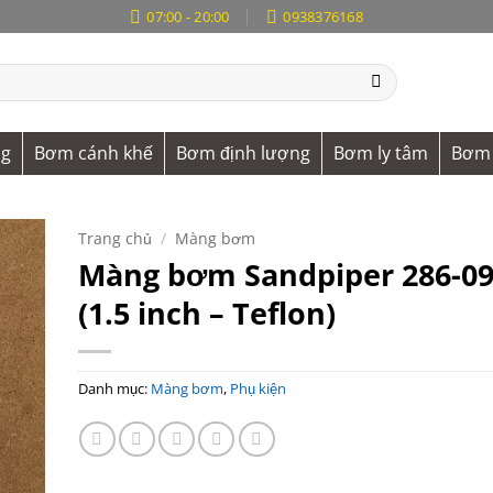
07:00 - 20:00
0938376168
ng
Bơm cánh khế
Bơm định lượng
Bơm ly tâm
Bơm 
Trang chủ
/
Màng bơm
Màng bơm Sandpiper 286-09
(1.5 inch – Teflon)
Danh mục:
Màng bơm
,
Phụ kiện