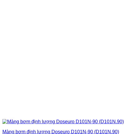
Màng bơm định lượng Doseuro D101N-90 (D101N.90)