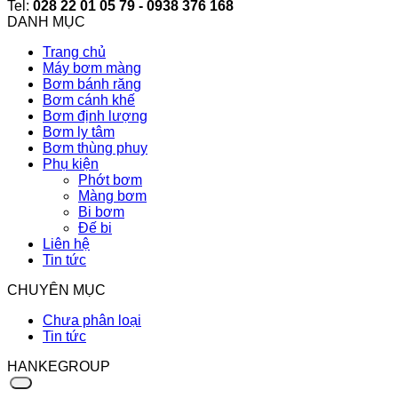
Tel:
028 22 01 05 79 - 0938 376 168
DANH MỤC
Trang chủ
Máy bơm màng
Bơm bánh răng
Bơm cánh khế
Bơm định lượng
Bơm ly tâm
Bơm thùng phuy
Phụ kiện
Phớt bơm
Màng bơm
Bi bơm
Đế bi
Liên hệ
Tin tức
CHUYÊN MỤC
Chưa phân loại
Tin tức
HANKEGROUP