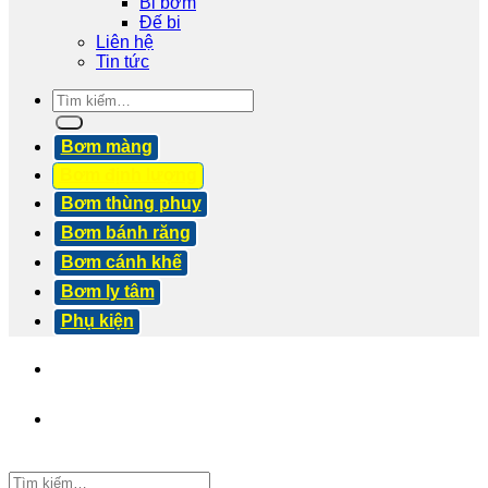
Bi bơm
Đế bi
Liên hệ
Tin tức
Tìm
kiếm:
Bơm màng
Bơm định lượng
Bơm thùng phuy
Bơm bánh răng
Bơm cánh khế
Bơm ly tâm
Phụ kiện