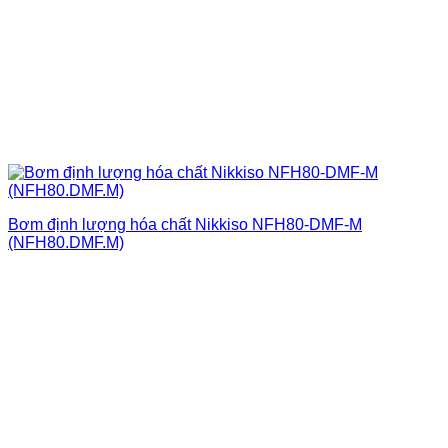
Bơm định lượng hóa chất Nikkiso NFH80-DMF-M
(NFH80.DMF.M)