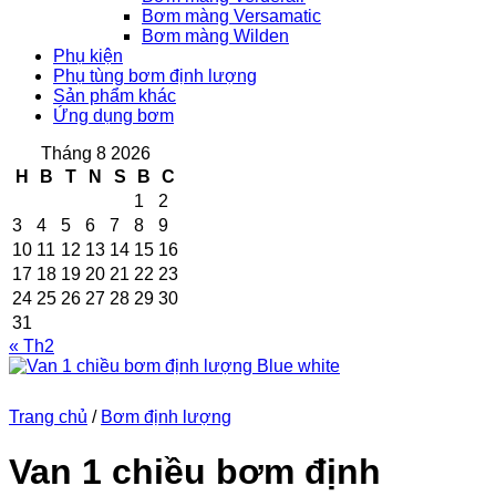
Bơm màng Versamatic
Bơm màng Wilden
Phụ kiện
Phụ tùng bơm định lượng
Sản phẩm khác
Ứng dụng bơm
Tháng 8 2026
H
B
T
N
S
B
C
1
2
3
4
5
6
7
8
9
10
11
12
13
14
15
16
17
18
19
20
21
22
23
24
25
26
27
28
29
30
31
« Th2
Trang chủ
/
Bơm định lượng
Van 1 chiều bơm định