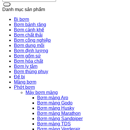
Danh mục sản phẩm
Bi bơm
Bơm bánh răng
Bơm cánh khế
Bơm chất thải
Bơm công nghiệp
Bơm dung môi
Bơm định lượng
Bơm gốm sứ
Bơm hóa chất
Bơm ly tâm
Bơm thùng phuy
Đế bi
Màng bơm
Phớt bơm
Máy bơm màng
Bơm màng Aro
Bơm màng Godo
Bơm màng Husky
Bơm màng Marathon
Bơm màng Sandpiper
Bơm màng TDS
Bơm màng Verderair