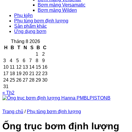
Bơm màng Versamatic
Bơm màng Wilden
Phụ kiện
Phụ tùng bơm định lượng
Sản phẩm khác
Ứng dụng bơm
Tháng 8 2026
H
B
T
N
S
B
C
1
2
3
4
5
6
7
8
9
10
11
12
13
14
15
16
17
18
19
20
21
22
23
24
25
26
27
28
29
30
31
« Th2
Trang chủ
/
Phụ tùng bơm định lượng
Ống trục bơm định lượng