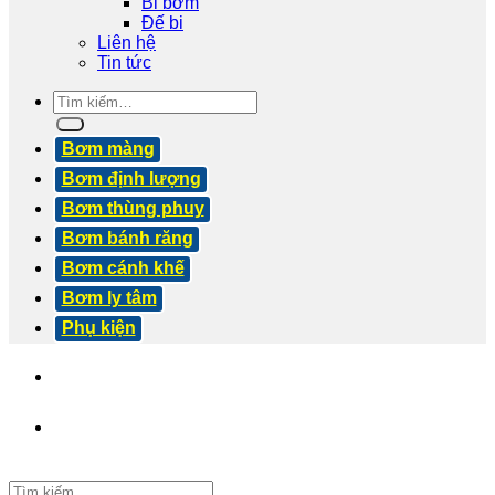
Bi bơm
Đế bi
Liên hệ
Tin tức
Tìm
kiếm:
Bơm màng
Bơm định lượng
Bơm thùng phuy
Bơm bánh răng
Bơm cánh khế
Bơm ly tâm
Phụ kiện