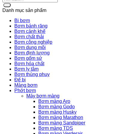
Danh mục sản phẩm
Bi bơm
Bơm bánh răng
Bơm cánh khế
Bơm chất thải
Bơm công nghiệp
Bơm dung môi
Bơm định lượng
Bơm gốm sứ
Bơm hóa chất
Bơm ly tâm
Bơm thùng phuy
Đế bi
Màng bơm
Phớt bơm
Máy bơm màng
Bơm màng Aro
Bơm màng Godo
Bơm màng Husky
Bơm màng Marathon
Bơm màng Sandpiper
Bơm màng TDS
Bơm màng Verderair