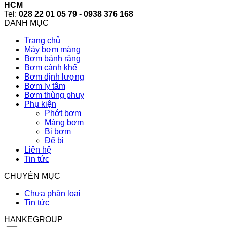
HCM
Tel:
028 22 01 05 79 - 0938 376 168
DANH MỤC
Trang chủ
Máy bơm màng
Bơm bánh răng
Bơm cánh khế
Bơm định lượng
Bơm ly tâm
Bơm thùng phuy
Phụ kiện
Phớt bơm
Màng bơm
Bi bơm
Đế bi
Liên hệ
Tin tức
CHUYÊN MỤC
Chưa phân loại
Tin tức
HANKEGROUP