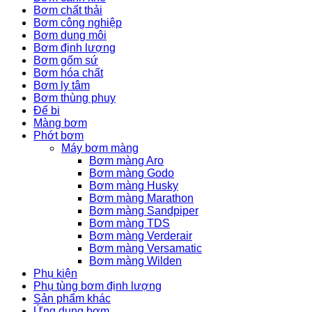
Bơm chất thải
Bơm công nghiệp
Bơm dung môi
Bơm định lượng
Bơm gốm sứ
Bơm hóa chất
Bơm ly tâm
Bơm thùng phuy
Đế bi
Màng bơm
Phớt bơm
Máy bơm màng
Bơm màng Aro
Bơm màng Godo
Bơm màng Husky
Bơm màng Marathon
Bơm màng Sandpiper
Bơm màng TDS
Bơm màng Verderair
Bơm màng Versamatic
Bơm màng Wilden
Phụ kiện
Phụ tùng bơm định lượng
Sản phẩm khác
Ứng dụng bơm