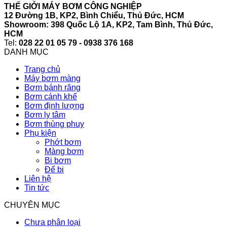
THẾ GIỚI MÁY BƠM CÔNG NGHIỆP
12 Đường 1B, KP2, Bình Chiểu, Thủ Đức, HCM
Showroom: 398 Quốc Lộ 1A, KP2, Tam Bình, Thủ Đức,
HCM
Tel:
028 22 01 05 79 - 0938 376 168
DANH MỤC
Trang chủ
Máy bơm màng
Bơm bánh răng
Bơm cánh khế
Bơm định lượng
Bơm ly tâm
Bơm thùng phuy
Phụ kiện
Phớt bơm
Màng bơm
Bi bơm
Đế bi
Liên hệ
Tin tức
CHUYÊN MỤC
Chưa phân loại