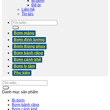
Bi bơm
Đế bi
Liên hệ
Tin tức
Tìm
kiếm:
Bơm màng
Bơm định lượng
Bơm thùng phuy
Bơm bánh răng
Bơm cánh khế
Bơm ly tâm
Phụ kiện
Danh mục sản phẩm
Bi bơm
Bơm bánh răng
Bơm cánh khế