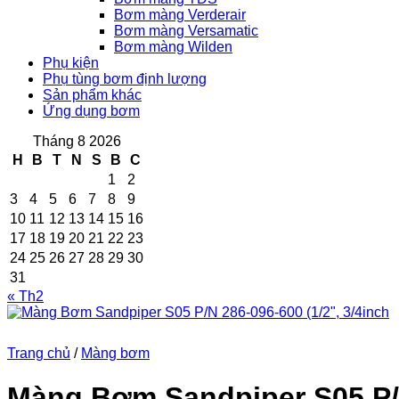
Bơm màng Verderair
Bơm màng Versamatic
Bơm màng Wilden
Phụ kiện
Phụ tùng bơm định lượng
Sản phẩm khác
Ứng dụng bơm
Tháng 8 2026
H
B
T
N
S
B
C
1
2
3
4
5
6
7
8
9
10
11
12
13
14
15
16
17
18
19
20
21
22
23
24
25
26
27
28
29
30
31
« Th2
Trang chủ
/
Màng bơm
Màng Bơm Sandpiper S05 P/N