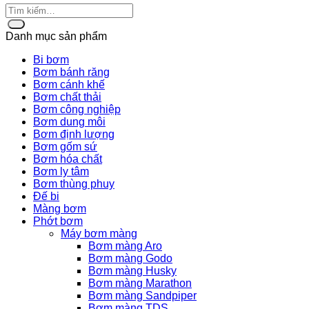
Danh mục sản phẩm
Bi bơm
Bơm bánh răng
Bơm cánh khế
Bơm chất thải
Bơm công nghiệp
Bơm dung môi
Bơm định lượng
Bơm gốm sứ
Bơm hóa chất
Bơm ly tâm
Bơm thùng phuy
Đế bi
Màng bơm
Phớt bơm
Máy bơm màng
Bơm màng Aro
Bơm màng Godo
Bơm màng Husky
Bơm màng Marathon
Bơm màng Sandpiper
Bơm màng TDS