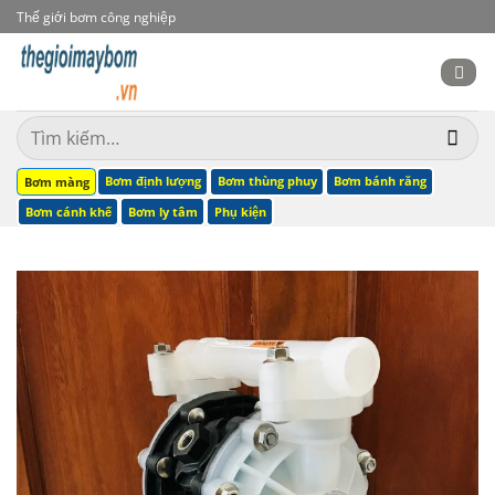
Bỏ
Thế giới bơm công nghiệp
qua
nội
dung
Tìm
kiếm:
Bơm định lượng
Bơm thùng phuy
Bơm bánh răng
Bơm màng
Bơm cánh khế
Bơm ly tâm
Phụ kiện