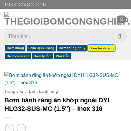
Bỏ
Thế giới bơm công nghiệp
qua
nội
dung
Tìm
kiếm:
Bơm màng
Bơm định lượng
Bơm thùng phuy
Bơm bánh răng
Bơm cánh khế
Bơm ly tâm
Phụ kiện
Trang chủ
/
Bơm bánh răng
Bơm bánh răng ăn khớp ngoài DYI
HLG32-SUS-MC (1.5″) – Inox 316