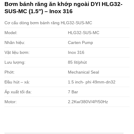
Bơm bánh răng ăn khớp ngoài DYI HLG32-
SUS-MC (1.5″) – Inox 316
Cơ cấu dòng bơm bánh răng HLG32-SUS-MC
Model:
HLG32-SUS-MC
Nhãn hiệu:
Carten Pump
Vật liệu bơm:
Inox 316
Lưu lượng:
85 lít/phút
Phớt:
Mechanical Seal
Đầu hút – xả:
1.5 inch- phi 49mm-dn32
Áp xuất tối đa:
7 Bar
Motor:
2.2Kw/380V/4P/50Hz